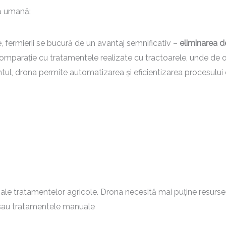
că umană:
e, fermierii se bucură de un avantaj semnificativ –
eliminarea 
n comparație cu tratamentele realizate cu tractoarele, unde de 
l, drona permite automatizarea și eficientizarea procesului 
 ale tratamentelor agricole. Drona necesită mai puține resurs
 sau tratamentele manuale