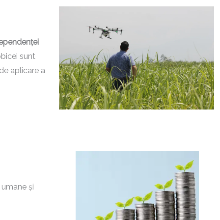
dependenței
obicei sunt
de aplicare a
e umane și