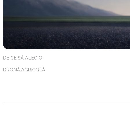
DE CE SĂ ALEG O
DRONĂ AGRICOLĂ