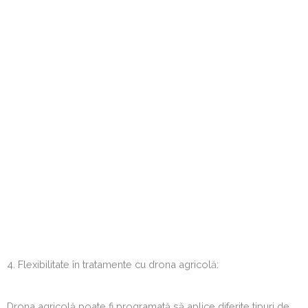
4. Flexibilitate în tratamente cu drona agricolă:
Drona agricolă poate fi programată să aplice diferite tipuri de