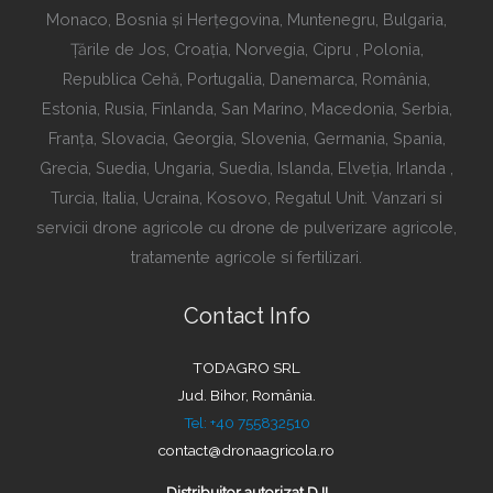
Monaco, Bosnia și Herțegovina, Muntenegru, Bulgaria,
Țările de Jos, Croația, Norvegia, Cipru , Polonia,
Republica Cehă, Portugalia, Danemarca, România,
Estonia, Rusia, Finlanda, San Marino, Macedonia, Serbia,
Franța, Slovacia, Georgia, Slovenia, Germania, Spania,
Grecia, Suedia, Ungaria, Suedia, Islanda, Elveția, Irlanda ,
Turcia, Italia, Ucraina, Kosovo, Regatul Unit. Vanzari si
servicii drone agricole cu drone de pulverizare agricole,
tratamente agricole si fertilizari.
Contact Info
TODAGRO SRL
Jud. Bihor, România.
Tel: +40 755832510
contact@dronaagricola.ro
Distribuitor autorizat DJI