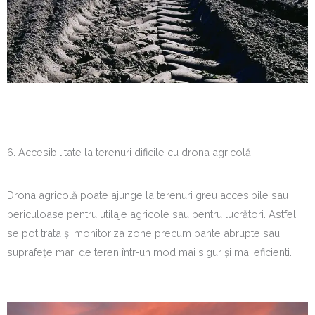
6. Accesibilitate la terenuri dificile cu drona agricolă:
Drona agricolă poate ajunge la terenuri greu accesibile sau
periculoase pentru utilaje agricole sau pentru lucrători. Astfel,
se pot trata și monitoriza zone precum pante abrupte sau
suprafețe mari de teren într-un mod mai sigur și mai eficienti.