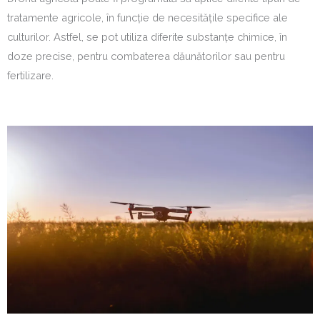
tratamente agricole, în funcție de necesitățile specifice ale
culturilor. Astfel, se pot utiliza diferite substanțe chimice, în
doze precise, pentru combaterea dăunătorilor sau pentru
fertilizare.